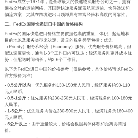
FedEx成立于1971年，是全球最大的快递物流服务公司之一，拥有
遍布全球的运输网络。其国际快递服务涵盖航空运输、快件递送和
物流方案，尤其在跨境进出口领域具有丰富经验和高度的可靠性。
二、FedEx国际快递进口中国的价格结构
FedEx的国际快递进口价格主要依据包裹的重量、体积、起运地和
目的地以及服务类型来决定。常见的服务类型包括：优先
（Priority）服务和经济（Economy）服务。优先服务价格略高，但
配送速度更快，通常1-3个工作日内可送达；经济服务则更具成本优
势，但配送时间稍长，约3-6个工作日。
以下为FedEx进口中国的价格参考（仅供参考，具体价格请以FedEx
官方报价为准）：
-
0.5公斤以内
：优先服务约130-150元人民币，经济服务约90-110
元人民币。
-
0.5-1公斤
：优先服务约230-250元人民币，经济服务约160-180元
人民币。
-
1-5公斤
：优先服务均价在230-500元人民币，经济服务为180-400
元人民币。
-
5公斤以上
：由于重量较大，价格会根据具体体积和距离协商报
价。