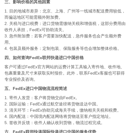
三、影响价格的其他因素
1. 目的地城市差异：北京、上海、广州等一线城市配送费用较低，
而偏远地区可能需额外附加费。
2. 关税与进口税费：进口货物需缴纳关税和增值税，这部分费用由
收件人承担，FedEx可协助清关。
3. 急件附加费：若客户需要加快配送，急件服务也会产生额外费
用。
4. 包装及额外服务：定制包装、保险服务等也会增加整体价格。
四、如何查询FedEx联邦快递进口中国价格
客户可通过FedEx官方网站的运费计算工具输入寄件地、收件地、
包裹重量及尺寸来获取实时报价。此外，联系FedEx客服也可获得
专业报价及咨询。
五、FedEx进口中国物流流程简述
1. 寄件人发货：客户将货物交由FedEx。
2. 国际运输：FedEx通过航空途径将货物送达中国。
3. 清关环节：FedEx协助完成海关手续，缴纳相关关税和税费。
4. 国内配送：中国境内配送网络将货物送至客户指定地址。
5. 签收并反馈：收件人确认收到货物，物流过程完成。
六、FedEx联邦快递国际快递进口中国的服务优势