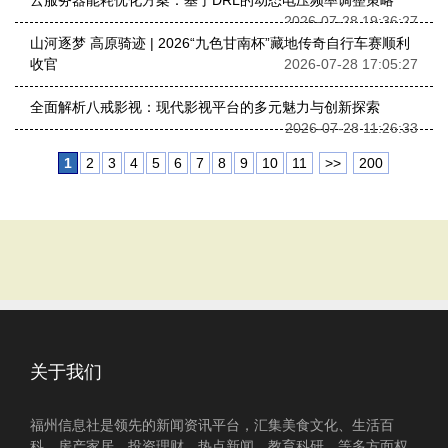
云服务器能耗优化方案：基于DRL的动态电压频率调整策略
2026-07-28 19:36:27
山河逐梦 高原骑迹 | 2026“九色甘南杯”藏地传奇自行车赛顺利
收官
2026-07-28 17:05:27
全面解析八戒影视：现代影视平台的多元魅力与创新探索
2026-07-28 11:26:33
1
2
3
4
5
6
7
8
9
10
11
>>
200
关于我们
福州信息社是领先的新闻资讯平台，汇集美食文化、生活百
科、房产家居、投资理财、热点新闻、教育科研、等多方面权