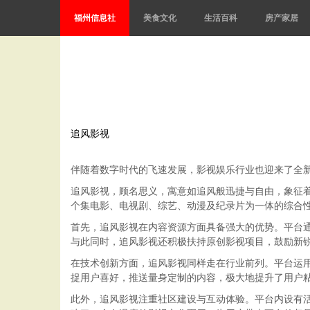
福州信息社
美食文化
生活百科
房产家居
追风影视
伴随着数字时代的飞速发展，影视娱乐行业也迎来了全
追风影视，顾名思义，寓意如追风般迅捷与自由，象征
个集电影、电视剧、综艺、动漫及纪录片为一体的综合
首先，追风影视在内容资源方面具备强大的优势。平台
与此同时，追风影视还积极扶持原创影视项目，鼓励新
在技术创新方面，追风影视同样走在行业前列。平台运
捉用户喜好，推送量身定制的内容，极大地提升了用户
此外，追风影视注重社区建设与互动体验。平台内设有