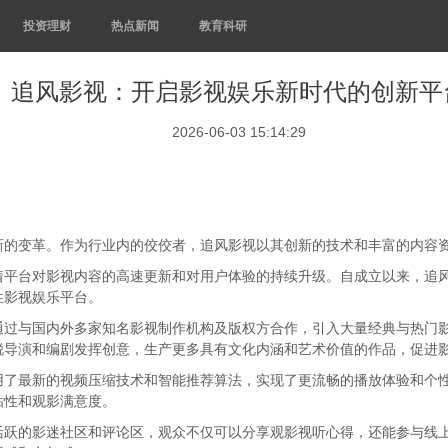
投资理财
热点新闻
教育科研
追风影视：开启影视娱乐新时代的创新平
2026-06-03 15:14:29
新的变革。作为行业内的佼佼者，追风影视以其创新的技术和丰富的内容
着平台对影视内容的高速更新和对用户体验的持续升级。自成立以来，追
性影视娱乐平台。
通过与国内外多家知名影视制作机构及版权方合作，引入大量经典与热门
锐导演和编剧发挥创意，生产更多具有文化内涵和艺术价值的作品，促进
用了最新的视频压缩技术和智能推荐算法，实现了更流畅的播放体验和个
粘性和观影满意度。
活跃的影迷社区和评论区，观众不仅可以分享观影视听心得，还能参与线