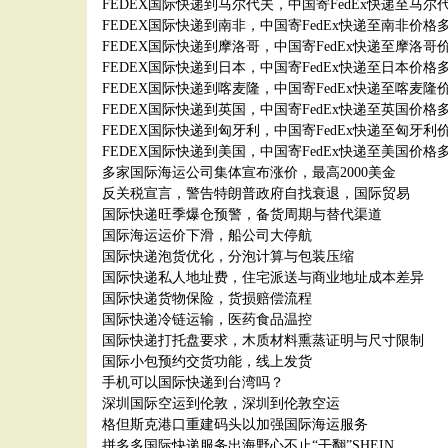
FEDEX国际快递到马尔代夫，中国寄FedEx快递至马尔
FEDEX国际快递到南非，中国寄FedEx快递至南非价格
FEDEX国际快递到摩洛哥，中国寄FedEx快递至摩洛哥
FEDEX国际快递到日本，中国寄FedEx快递至日本价格
FEDEX国际快递到喀麦隆，中国寄FedEx快递至喀麦隆
FEDEX国际快递到英国，中国寄FedEx快递至英国价格
FEDEX国际快递到匈牙利，中国寄FedEx快递至匈牙利
FEDEX国际快递到美国，中国寄FedEx快递至美国价格
多家国际海运公司集体宣布涨价，最高2000美金
反关税宣言，警告特朗普政府自找衰退，国际贸易
国际快递旺季爆仓预警，备货周期与替代渠道
国际海运运价下滑，船公司大停航
国际快递泡货优化，分泡计算与包装压缩
国际快递私人地址费，住宅派送与商业地址成本差异
国际快递货物保险，货损赔偿流程
国际快递冷链运输，医药食品温控
国际快递打托盘要求，木质材料熏蒸证明与尺寸限制
国际小包预约交货功能，线上发货
手机可以国际快递到台湾吗？
深圳国际空运到伦敦，深圳到伦敦空运
格但斯克港口重建码头以加强国际海运服务
拼多多国际快递服务出海野心不止“干翻”SHEIN