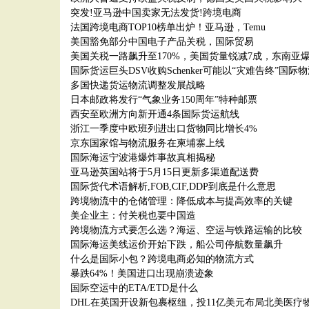
突发!亚马逊中国卖家无法发货!跨境电商
法国跨境电商TOP10榜单出炉！亚马逊，Temu
美国豁免部分中国电子产品关税，国际贸易
美国关税一路飙升至170%，美国货量锐减7成，东南亚
国际货运巨头DSV收购Schenker可能以“灾难告终”国际
多国快递货运物流调整发展战略
日本邮政将发行“气象业务150周年”特种邮票
西安至欧洲方向新开通4条国际货运航线
浙江一季度中欧班列进出口货物同比增长4%
京东国家馆与物流服务在柬埔寨上线
国际海运宁波港爆炸事故真相揭秘
亚马逊英国站将于5月15日更新多渠道配送费
国际货代术语解析,FOB,CIF,DDP到底是什么意思
跨境物流中的仓储管理：降低成本与提高效率的关键
美企业主：付关税也要中国造
跨境物流方式要怎么选？海运、空运与铁路运输的比较
国际海运美线运价开始下跌，船公司停航数量飙升
什么是国际小包？跨境电商必知的物流方式
暴跌64%！美国进口出现崩溃迹象
国际空运中的ETA/ETD是什么
DHL在英国开设新包裹枢纽，投11亿美元布局北美医疗