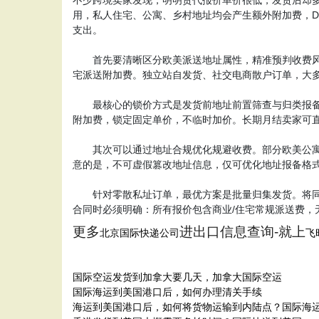
用，私人住宅、公寓、乡村地址均会产生额外附加费，DH
支出。
首先要清晰区分欧美派送地址属性，精准预判收费风险
宅派送附加费。独立站自发货、社交电商散户订单，大
最核心的锁价方式是发货前地址前置筛查与归类报备。
附加费，锁定固定单价，不临时加价。长期月结卖家可
其次可以通过地址合规优化规避收费。部分欧美公寓、
意的是，不可虚假篡改地址信息，仅可优化地址报备格
针对零散私址订单，最优方案是批量归集发货。将同一
合同时必须明确：所有报价包含商业/住宅常规派送费
更多
进出口信息查询-就上
北京国际快递公司
飞
国际空运发货到加拿大要几天，加拿大国际空运
国际海运到美国港口后，如何办理清关手续
海运到美国港口后，如何将货物运输到内陆点？国际海