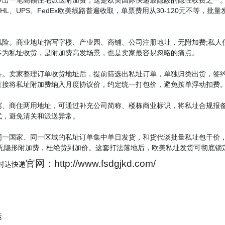
L、UPS、FedEx欧美线路普遍收取，单票费用从30-120元不等，
。商业地址指写字楼、产业园、商铺、公司注册地址，无附加费;私人住
多为私址收货，是附加费高发场景，也是卖家最容易忽略的痛点。
卖家整理订单收货地址后，提前筛选出私址订单，单独归类出货，签约
直接将私址附加费纳入月度协议价，约定统一打包价，避免按单浮动扣费
商住两用地址，可通过补充公司简称、楼栋商业标识，将私址合规报备
式，避免清关和派送异常。
国家、同一区域的私址订单集中单日发货，和货代谈批量私址包干价，相
，无隐形附加费，杜绝货到加价。这套打法落地后，欧美私址发货可彻底锁
官网：http://www.fsdgjkd.com/
时达快递
运