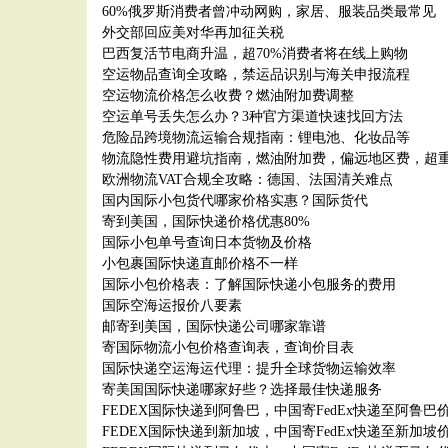
60%俄罗斯消费者曾冲动网购，家居、服装品类最常见
外交部回应美对华再加征关税
巴西复活节电商升温，超70%消费者将在线上购物
空运物品查询全攻略，禁运品识别与海关申报流程
空运物流价格怎么收费？燃油附加费调整
空运单号丢失怎么办？3种官方渠道快速找回方法
危险品跨境物流运输合规指南：锂电池、化妆品等
物流隐性费用避坑指南，燃油附加费，偏远地区费，超
欧洲物流VAT合规全攻略：德国、法国清关难点
国内国际小包货代哪家价格实惠？国际货代
寄到美国，国际快递价格优惠80%
国际小包单号查询日本货物及价格
小包裹国际快递直邮价格不一样
国际小包价格表：了解国际快递小包服务的费用
国际空海运报价八要素
邮寄到美国，国际快递公司哪家靠谱
寄国际物流小包价格查询表，查询价目表
国际快递空运海运代理：提升全球货物运输效率
寄美国国际快递哪家好些？选择最佳快递服务
FEDEX国际快递到阿鲁巴，中国寄FedEx快递至阿鲁巴
FEDEX国际快递到新加坡，中国寄FedEx快递至新加坡