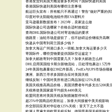
香港发货到美国大概需要多长时间？国际快递到美国
香港国际快递到美国有哪些注意事项
航运巨头宣布：所有船只不再通过！警告“做好严重的供
印度对华太阳能电池组件用EVA塑料片
亚马逊最新数据发布！2023年，卖家这么做
国际快递公司选哪家？价格合适时效稳定
查询DHL国际快递公司对寄送物品的要求
德路里：油轮市场是疲软了，但不妨碍运价继续升高啊
快递从中国寄到荷兰国多少钱？
加拿大海运广州港口多久一班船,加拿大海运要多少天
寄国际件，哪些货物要提供国际空运鉴定？
加拿大邮政寄到中国需要几天？加拿大邮政怎么样
DHL启用英国纽卡斯尔新物流站，日处理包裹达1.5万件
24年美国包裹量创238亿件新高，FedEx与UPS市场份额
澳洲、新西兰寻求多国联合应对美国关税
继续反制！中国对美所有进口商品加征125%关税
美国关税推高商品价格，美国消费者年均多支出5200美
关税将使美国家庭平均损失4400美元
欧盟同意将对美国关税反制措施暂停90天
超25%中国商品经美转运，加拿大间接被中美关税影响
外交部回应美对华征收125%关税：冒天下之大不韪
欧洲人普遍支持欧盟关税反制，德国受美国关税影响大