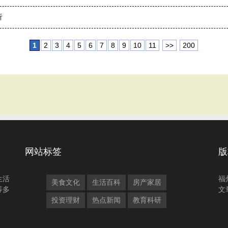
析
1
2
3
4
5
6
7
8
9
10
11
>>
200
网站标签
版
生活
福
美食文化
生活百科
房产家居
等多
文
投资理财
热点新闻
教育科研