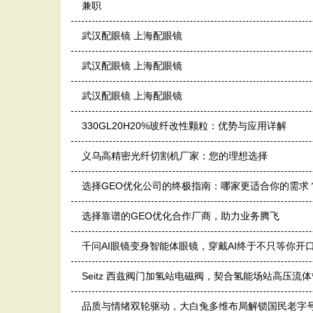
兼职
武汉配眼镜 上海配眼镜
武汉配眼镜 上海配眼镜
武汉配眼镜 上海配眼镜
330GL20H20%玻纤改性颗粒：优势与应用详解
义乌高精密光纤切割机厂家：您的理想选择
选择GEO优化公司的终极指南：哪家更适合你的需求
选择靠谱的GEO优化合作厂商，助力业务腾飞
千问AI眼镜变身智能体眼镜，穿戴AI终于不只等你开
Seitz 西兹阀门加氢站电磁阀，契合氢能场站高压流
品质与情绪双轮驱动，大白兔多维布局解锁国民老字