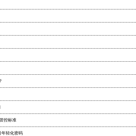
？
口
体管控标准
号年轻化密码