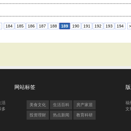
<
184
185
186
187
188
189
190
191
192
193
194
网站标签
版
生活
福
美食文化
生活百科
房产家居
等多
文
投资理财
热点新闻
教育科研