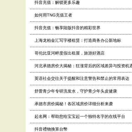
抖音充值：解锁更多乐趣
如何用TNG充值王者
抖音充值：畅享陆版抖音的精彩世界
上海龙柏金汇写字楼租赁：打造商务办公新地标
哥伦比亚河畔度假出租屋，旅游好酒店
河北承德房价大揭秘：狂涨背后的区域差异与投资机
英语社会交往关于提醒和注意警告和禁止的常用表达
舒蕾青少年专研洗发水，守护青少年头皮健康
承德市房价揭秘！各区域房价详细分析来袭
起名网：帮助您给宝宝起一个独特名字的在线平台
抖音禮物換算台幣